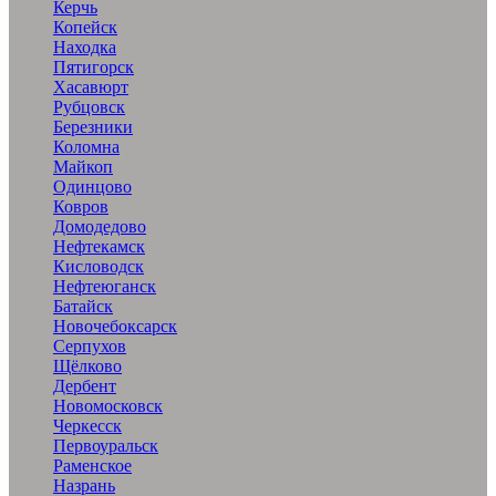
Керчь
Копейск
Находка
Пятигорск
Хасавюрт
Рубцовск
Березники
Коломна
Майкоп
Одинцово
Ковров
Домодедово
Нефтекамск
Кисловодск
Нефтеюганск
Батайск
Новочебоксарск
Серпухов
Щёлково
Дербент
Новомосковск
Черкесск
Первоуральск
Раменское
Назрань