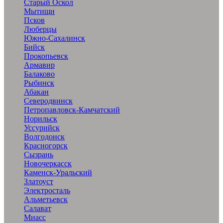
Старый Оскол
Мытищи
Псков
Люберцы
Южно-Сахалинск
Бийск
Прокопьевск
Армавир
Балаково
Рыбинск
Абакан
Северодвинск
Петропавловск-Камчатский
Норильск
Уссурийск
Волгодонск
Красногорск
Сызрань
Новочеркасск
Каменск-Уральский
Златоуст
Электросталь
Альметьевск
Салават
Миасс