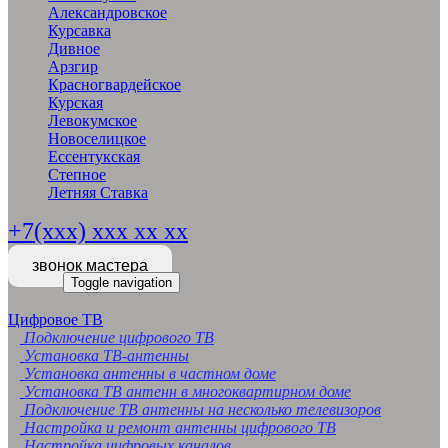
Александровское
Курсавка
Дивное
Арзгир
Красногвардейское
Курская
Левокумское
Новоселицкое
Ессентукская
Степное
Летняя Ставка
+7(xxx) xxx xx xx
звонок мастера
Toggle navigation
Цифровое ТВ
Подключение цифрового ТВ
Установка ТВ-антенны
Установка антенны в частном доме
Установка ТВ антенн в многоквартирном доме
Подключение ТВ антенны на несколько телевизоров
Настройка и ремонт антенны цифрового ТВ
Настройка цифровых каналов