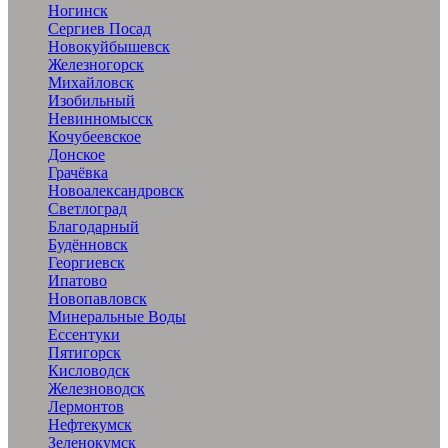
Ногинск
Сергиев Посад
Новокуйбышевск
Железногорск
Михайловск
Изобильный
Невинномысск
Кочубеевское
Донское
Грачёвка
Новоалександровск
Светлоград
Благодарный
Будённовск
Георгиевск
Ипатово
Новопавловск
Минеральные Воды
Ессентуки
Пятигорск
Кисловодск
Железноводск
Лермонтов
Нефтекумск
Зеленокумск