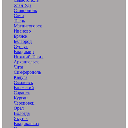
Севастополь
Улан-Удэ
Ставрополь
Сочи
Тверь
Магнитогорск
Иваново
Брянск
Белгород
Сургут
Владимир
Нижний Тагил
Архангельск
Чита
Симферополь
Калуга
Смоленск
Волжский
Саранск
Курган
Череповец
Орёл
Вологда
Якутск
Владикавказ