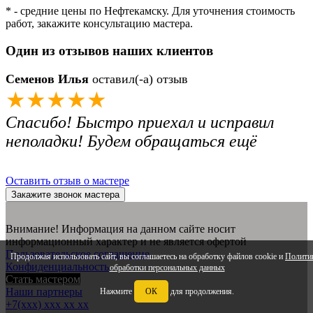
* - средние цены по Нефтекамску. Для уточнения стоимость
работ, закажите консультацию мастера.
Один из отзывов наших клиентов
Семенов Илья
оставил(-а) отзыв
★★★★★
Спасибо! Быстро приехал и исправил
неполадки! Будем обращаться ещё
Оставить отзыв о мастере
Закажите звонок мастера
Внимание! Информация на данном сайте носит
информационный характер и не является офертой
Пользовательское соглашение
Продолжая использовать сайт, вы соглашаетесь на обработку файлов cookie и
Полити
Конфиденциальность
обработки персональных данных
Стать мастером
Наши партнеры
Нажмите
ОК
для продолжения.
+7(xxx) xxx xx xx