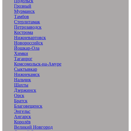
Подольск
Грозный
Мурманск
Тамбов
Стерлитамак
Петрозаводск
Кострома
Нижневартовск
Новороссийск
Йошкар-Ола
Химки
Таганрог
Комсомольск-на-Амуре
Сыктывкар
Нижнекамск
Нальчик
Шахты
Дзержинск
Орск
Братск
Благовещенск
Энгельс
Ангарск
Королёв
Великий Новгород