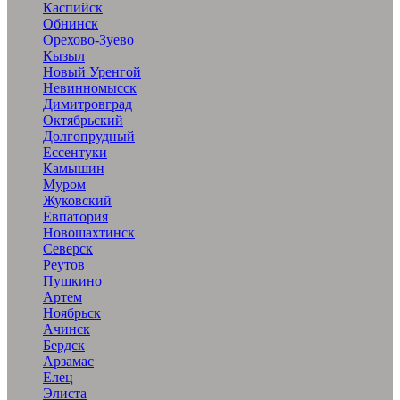
Каспийск
Обнинск
Орехово-Зуево
Кызыл
Новый Уренгой
Невинномысск
Димитровград
Октябрьский
Долгопрудный
Ессентуки
Камышин
Муром
Жуковский
Евпатория
Новошахтинск
Северск
Реутов
Пушкино
Артем
Ноябрьск
Ачинск
Бердск
Арзамас
Елец
Элиста